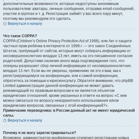
дополнительные возможности, которые недоступны анонимным
пользователям: аватары, личные сообщения, отправка email-сообщений,
участие в группах и т. д. Регистрация займёт у вас всего пару минут,
поэтому мы рекомендуем это сделать.
Вернуться к началу
Что такое COPPA?
COPPA (Children’s Online Privacy Protection Act of 1998), или Акт о защите
частных прав ребёнка в интернете от 1998 г. — это закон Соединённых
Штатов, требующий от сайтов, которые могут собирать информацию от
несовершеннолетних младше 13 лет, иметь на это письменное согласие
родителей. Допустимо наличие иного вида подтверждения того, что
опекуны разрешают сбор личной информации от несовершеннолетних
младше 13 лет. Если вы не уверены, применимо ли это к вам, как к
регистрирующемуся на конференции, или к самой конференции,
обратитесь за помощью к юрисконсульту. Обратите внимание, что phpBB
Limited администрация данной конференции не может давать
рекомендаций по правовым вопросам и не является объектом
юридических отношений, кроме указанных в ответе на вопрос «С кем
можно связаться по вопросу некорректного использования и/или
юридических вопросов, связанных с этой конференцией?».
Примечание переводчика: в России данный акт не имеет юридической
силы.
Вернуться к началу
Почему я не могу зарегистрироваться?
Возможно, администратор конференции отключил регистрацию новых