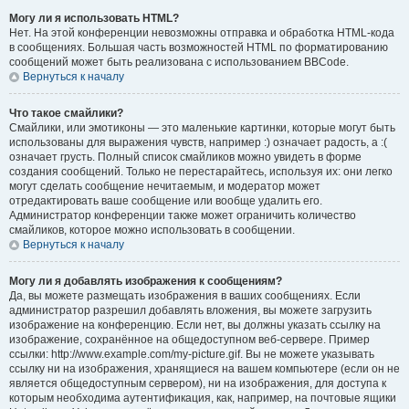
Могу ли я использовать HTML?
Нет. На этой конференции невозможны отправка и обработка HTML-кода
в сообщениях. Большая часть возможностей HTML по форматированию
сообщений может быть реализована с использованием BBCode.
Вернуться к началу
Что такое смайлики?
Смайлики, или эмотиконы — это маленькие картинки, которые могут быть
использованы для выражения чувств, например :) означает радость, а :(
означает грусть. Полный список смайликов можно увидеть в форме
создания сообщений. Только не перестарайтесь, используя их: они легко
могут сделать сообщение нечитаемым, и модератор может
отредактировать ваше сообщение или вообще удалить его.
Администратор конференции также может ограничить количество
смайликов, которое можно использовать в сообщении.
Вернуться к началу
Могу ли я добавлять изображения к сообщениям?
Да, вы можете размещать изображения в ваших сообщениях. Если
администратор разрешил добавлять вложения, вы можете загрузить
изображение на конференцию. Если нет, вы должны указать ссылку на
изображение, сохранённое на общедоступном веб-сервере. Пример
ссылки: http://www.example.com/my-picture.gif. Вы не можете указывать
ссылку ни на изображения, хранящиеся на вашем компьютере (если он не
является общедоступным сервером), ни на изображения, для доступа к
которым необходима аутентификация, как, например, на почтовые ящики