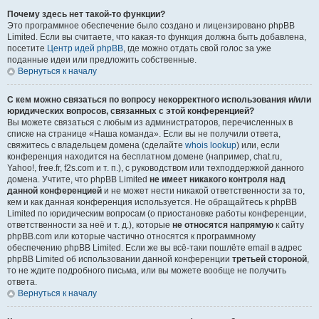
Почему здесь нет такой-то функции?
Это программное обеспечение было создано и лицензировано phpBB
Limited. Если вы считаете, что какая-то функция должна быть добавлена,
посетите
Центр идей phpBB
, где можно отдать свой голос за уже
поданные идеи или предложить собственные.
Вернуться к началу
С кем можно связаться по вопросу некорректного использования и/или
юридических вопросов, связанных с этой конференцией?
Вы можете связаться с любым из администраторов, перечисленных в
списке на странице «Наша команда». Если вы не получили ответа,
свяжитесь с владельцем домена (сделайте
whois lookup
) или, если
конференция находится на бесплатном домене (например, chat.ru,
Yahoo!, free.fr, f2s.com и т. п.), с руководством или техподдержкой данного
домена. Учтите, что phpBB Limited
не имеет никакого контроля над
данной конференцией
и не может нести никакой ответственности за то,
кем и как данная конференция используется. Не обращайтесь к phpBB
Limited по юридическим вопросам (о приостановке работы конференции,
ответственности за неё и т. д.), которые
не относятся напрямую
к сайту
phpBB.com или которые частично относятся к программному
обеспечению phpBB Limited. Если же вы всё-таки пошлёте email в адрес
phpBB Limited об использовании данной конференции
третьей стороной
,
то не ждите подробного письма, или вы можете вообще не получить
ответа.
Вернуться к началу