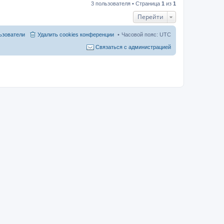
3 пользователя • Страница
1
из
1
Перейти
ьзователи
Удалить cookies конференции
Часовой пояс:
UTC
Связаться с администрацией