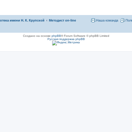
тека имени Н. К. Крупской
Методист on-line
Наша команда
Пол
Создано на основе
phpBB
® Forum Software © phpBB Limited
Русская поддержка phpBB