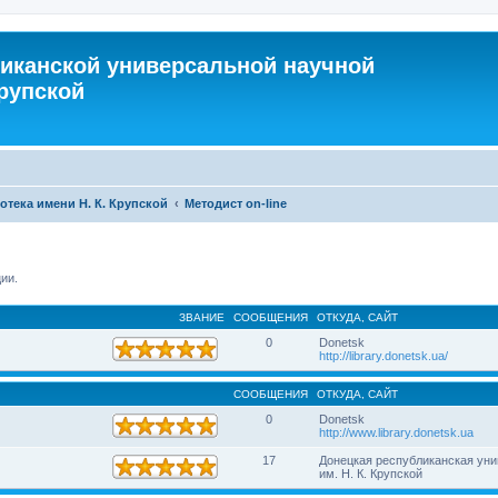
иканской универсальной научной
Крупской
тека имени Н. К. Крупской
Методист on-line
ии.
ЗВАНИЕ
СООБЩЕНИЯ
ОТКУДА, САЙТ
0
Donetsk
http://library.donetsk.ua/
СООБЩЕНИЯ
ОТКУДА, САЙТ
0
Donetsk
http://www.library.donetsk.ua
17
Донецкая республиканская уни
им. Н. К. Крупской