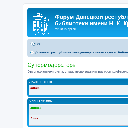
Форум Донецкой республ
библиотеки имени Н. К. 
forum.lib-dpr.ru
FAQ
Донецкая республиканская универсальная научная библио
Супермодераторы
Это специальная группа, управляемая администратором конференц
ЛИДЕР ГРУППЫ
admin
ЧЛЕНЫ ГРУППЫ
antoxa
Alina