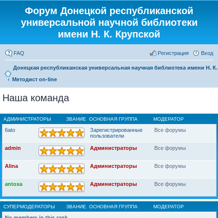
Форум Донецкой республиканской
универсальной научной библиотеки
имени Н. К. Крупской
FAQ
Регистрация
Вход
Донецкая республиканская универсальная научная библиотека имени Н. К
Методист on-line
Наша команда
АДМИНИСТРАТОРЫ
ЗВАНИЕ
ОСНОВНАЯ ГРУППА
МОДЕРАТОР
6ato
Зарегистрированные
Все форумы
пользователи
admin
Администраторы
Все форумы
Alina
Администраторы
Все форумы
antoxa
Администраторы
Все форумы
СУПЕРМОДЕРАТОРЫ
ЗВАНИЕ
ОСНОВНАЯ ГРУППА
МОДЕРАТОР
No members in this rank