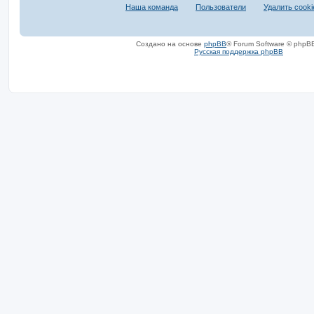
Наша команда
Пользователи
Удалить cook
Создано на основе
phpBB
® Forum Software © phpBB
Русская поддержка phpBB