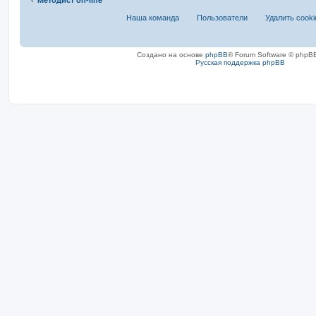
Наша команда
Пользователи
Удалить cook
Создано на основе
phpBB
® Forum Software © phpBB
Русская поддержка phpBB