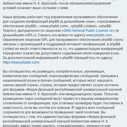
библиотеки имени Н. К. Крупской» после обновления/исправления
условий означает ваше согласие с ними.
Наши форумы работают под управлением программного обеспечения
для создания конференций phpBB (в дальнейшем «они», «программное
обеспечение phpBB», «www.phpbb.com», «phpBB Limited», «phpBB
Teams»), выпущенного по лицензии «
GNU General Public License v2
» (в
дальнейшем «GPL»). Скачать его можно по адресу
www.phpbb.com
.
Ограничения лицензии GPL для программного обеспечения phpBB строго
связаны с организацией и поддержкой интернет-конференций, и phpBB
Limited не несёт ответственности за то, что администрация конференций
определяет в качестве допустимого содержания и/или поведения в них.
За дополнительной информацией о phpBB обращайтесь по адресу
https://www.phpbb.com/
.
Вы соглашаетесь не размещать оскорбительных, угрожающих,
клеветнических сообщений, порнографических сообщений, призывов к
национальной розни и прочих сообщений, которые могут нарушить
законы вашей страны, страны, которая предоставляет услуги хостинга
для форумов «Форум Донецкой республиканской универсальной научной
библиотеки имени Н. К. Крупской» или международное право. Попытки
размещения таких сообщений могут привести к вашему немедленному
отключению от конференции, при этом ваш провайдер будет поставлен в
известность, если мы сочтём это нужным. IP-адреса всех сообщений
сохраняются для возможности проведения такой политики. Вы
соглашаетесь с тем, что администраторы форумов «Форум Донецкой
республиканской универсальной научной библиотеки имени Н. К.
Крупской» имеют право удалить, отредактировать, перенести или