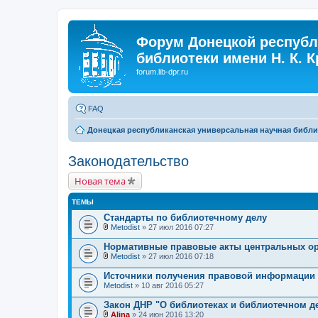
Форум Донецкой республ
библиотеки имени Н. К. 
forum.lib-dpr.ru
FAQ
Донецкая республиканская универсальная научная библио
Законодательство
Новая тема
ТЕМЫ
Стандарты по библиотечному делу
Metodist
» 27 июл 2016 07:27
В
л
Нормативные правовые акты центральных ор
о
Metodist
» 27 июл 2016 07:18
ж
В
е
л
Источники получения правовой информации 
н
о
Metodist
и
» 10 авг 2016 05:27
ж
я
е
Закон ДНР "О библиотеках и библиотечном д
н
и
Alina
» 24 июн 2016 13:20