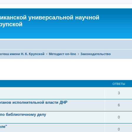
иканской универсальной научной
Крупской
тека имени Н. К. Крупской
Методист on-line
Законодательство
ОТВЕТЫ
3
ганов исполнительной власти ДНР
6
по библиотечному делу
0
еле"
0