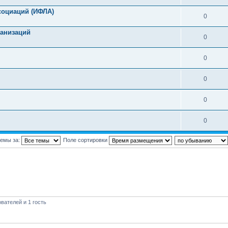
социаций (ИФЛА)
0
анизаций
0
0
0
0
0
темы за:
Поле сортировки
вателей и 1 гость