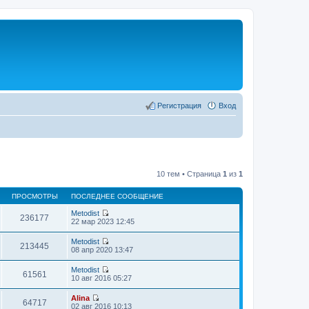
Регистрация
Вход
10 тем • Страница
1
из
1
ПРОСМОТРЫ
ПОСЛЕДНЕЕ СООБЩЕНИЕ
Metodist
236177
П
22 мар 2023 12:45
е
р
Metodist
е
213445
П
08 апр 2020 13:47
й
е
т
р
Metodist
и
е
61561
П
10 авг 2016 05:27
к
й
е
п
т
р
о
Alina
и
е
64717
с
П
02 авг 2016 10:13
к