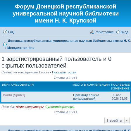
Форум Донецкой республиканской
универсальной научной библиотеки
имени Н. К. Крупской
FAQ
Регистрация
Вход
Донецкая республиканская универсальная научная библиотека имени Н. К
Методист on-line
1 зарегистрированный пользователь и 0
скрытых пользователей
Сейчас на конференции 1 гость •
Показать гостей
Страница
1
из
1
ИМЯ ПОЛЬЗОВАТЕЛЯ
МЕСТО В КОНФЕРЕНЦИИ
ПОСЛЕДНЕЕ
ИЗМЕНЕНИЕ
Baidu [Spider]
Просмотр списка
05 авг
пользователей
2026 23:05
Легенда:
Администраторы
,
Супермодераторы
Страница
1
из
1
Перейти
Донецкая республиканская универсальная научная библиотека имени Н. К