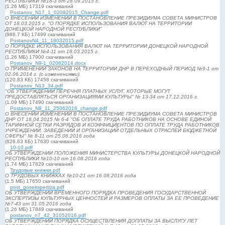
РЕСПУБЛИКИ №18-3 от 28.09.2015 г.
н
(1.26 МБ) 17319 скачиваний
и
Postanov_N17_1_02092015_Change.pdf
О ВНЕСЕНИИ ИЗМЕНЕНИЙ В ПОСТАНОВЛЕНИЕ ПРЕЗИДИУМА СОВЕТА МИНИСТРОВ
е
ОТ 18.03.2015 г. "О ПОРЯДКЕ ИСПОЛЬЗОВАНИЯ ВАЛЮТ НА ТЕРРИТОРИИ
ДОНЕЦКОЙ НАРОДНОЙ РЕСПУБЛИКИ"
(986.7 КБ) 17499 скачиваний
PostanovN4_11_18032015.pdf
О ПОРЯДКЕ ИСПОЛЬЗОВАНИЯ ВАЛЮТ НА ТЕРРИТОРИИ ДОНЕЦКОЙ НАРОДНОЙ
РЕСПУБЛИКИ №4-11 от 18.03.2015 г.
(1.26 МБ) 17900 скачиваний
Postanov_N9-1_02062014.docx
О ПРИМЕНЕНИИ ЗАКОНОВ НА ТЕРРИТОРИИ ДНР В ПЕРЕХОДНЫЙ ПЕРИОД №9-1 от
02.06.2014 г. (с изменениями).
(120.83 КБ) 17458 скачиваний
Postanov_N13_34.pdf
"ОБ УТВЕРЖДЕНИИ ПЕРЕЧНЯ ПЛАТНЫХ УСЛУГ, КОТОРЫЕ МОГУТ
ПРЕДОСТАВЛЯТЬСЯ ОРГАНИЗАЦИЯМИ КУЛЬТУРЫ" № 13-34 от 17.12.2016 г.
(1.09 МБ) 17490 скачиваний
Postanov_N8_11_25062016_change.pdf
О ВНЕСЕНИИ ИЗМЕНЕНИЙ В ПОСТАНОВЛЕНИЕ ПРЕЗИДИУМА СОВЕТА МИНИСТРОВ
ДНР ОТ 18.04.2015 № 6-4 "ОБ ОПЛАТЕ ТРУДА РАБОТНИКОВ НА ОСНОВЕ ЕДИНОЙ
ТАРИФНОЙ СЕТКИ РАЗРЯДОВ И КОЭФФИЦИЕНТОВ ПО ОПЛАТЕ ТРУДА РАБОТНИКОВ
УЧРЕЖДЕНИЙ, ЗАВЕДЕНИЙ И ОРГАНИЗАЦИЙ ОТДЕЛЬНЫХ ОТРАСЛЕЙ БЮДЖЕТНОЙ
СФЕРЫ" № 8-11 от 25.06.2016 года
(826.63 КБ) 17630 скачиваний
10-10.pdf
ОБ УТВЕРЖДЕНИИ ПОЛОЖЕНИЯ МИНИСТЕРСТВА КУЛЬТУРЫ ДОНЕЦКОЙ НАРОДНОЙ
РЕСПУБЛИКИ №10-10 от 16.08.2016 года
(1.74 МБ) 17829 скачиваний
Трудовые книжки.pdf
О ТРУДОВЫХ КНИЖКАХ №10-21 от 16.08.2016 года
(1.5 МБ) 17650 скачиваний
post_gosekspertiza.pdf
ОБ УТВЕРЖДЕНИИ ВРЕМЕННОГО ПОРЯДКА ПРОВЕДЕНИЯ ГОСУДАРСТВЕННОЙ
ЭКСПЕРТИЗЫ КУЛЬТУРНЫХ ЦЕННОСТЕЙ И РАЗМЕРОВ ОПЛАТЫ ЗА ЕЕ ПРОВЕДЕНИЕ
№7-43 от 31.05.2016 года
(1.26 МБ) 17849 скачиваний
postanov_n7_42_31052016.pdf
ОБ УТВЕРЖДЕНИИ ПОРЯДКА ОСУЩЕСТВЛЕНИЯ ДОПЛАТЫ ЗА ВЫСЛУГУ ЛЕТ