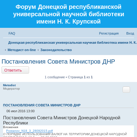
Форум Донецкой республиканской
универсальной научной библиотеки
имени Н. К. Крупской
FAQ
Регистрация
Вход
Донецкая республиканская универсальная научная библиотека имени Н. К
Методист on-line
Законодательство
Постановления Совета Министров ДНР
Ответить
1 сообщение • Страница
1
из
1
Metodist
Модератор
Цитат
ПОСТАНОВЛЕНИЯ СОВЕТА МИНИСТРОВ ДНР
06 июл 2016 13:00
С
Постановления Совета Министров Донецкой Народной
о
Республики
о
Вложения
б
Postanov_N18_3_28092015.pdf
щ
О ПОРЯДКЕ ИСПОЛЬЗОВАНИЯ ВАЛЮТ НА ТЕРРИТОРИИ ДОНЕЦКОЙ НАРОДНОЙ
е