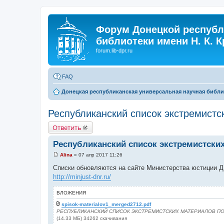
Форум Донецкой республ
библиотеки имени Н. К. 
forum.lib-dpr.ru
FAQ
Донецкая республиканская универсальная научная библио
Республиканский список экстремистс
Ответить
Республиканский список экстремистски
Alina
»
07 апр 2017 11:26
С
о
Списки обновляются на сайте Министерства юстиции 
о
http://minjust-dnr.ru/
б
щ
е
ВЛОЖЕНИЯ
н
и
spisok-materialov1_merged2712.pdf
е
РЕСПУБЛИКАНСКИЙ СПИСОК ЭКСТРЕМИСТСКИХ МАТЕРИАЛОВ ПО С
(14.33 МБ) 34262 скачивания