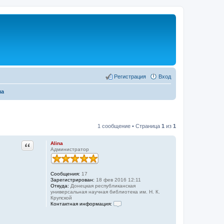
Регистрация
Вход
ма
1 сообщение • Страница
1
из
1
Цитата
Alina
Администратор
Сообщения:
17
Зарегистрирован:
18 фев 2016 12:11
Откуда:
Донецкая республиканская
универсальная научная библиотека им. Н. К.
Крупской
Контактная информация:
К
о
н