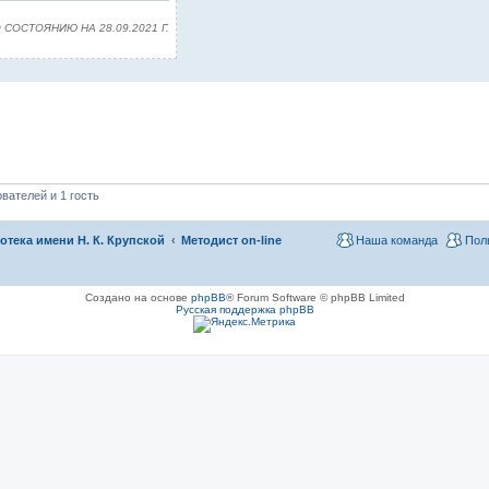
ОСТОЯНИЮ НА 28.09.2021 Г.
вателей и 1 гость
тека имени Н. К. Крупской
Методист on-line
Наша команда
Пол
Создано на основе
phpBB
® Forum Software © phpBB Limited
Русская поддержка phpBB