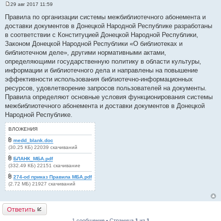
29 авг 2017 11:59
С
о
Правила по организации системы межбиблиотечного абонемента и
о
доставки документов в Донецкой Народной Республике разработаны
б
щ
в соответствии с Конституцией Донецкой Народной Республики,
е
Законом Донецкой Народной Республики «О библиотеках и
н
и
библиотечном деле», другими нормативными актами,
е
определяющими государственную политику в области культуры,
информации и библиотечного дела и направлены на повышение
эффективности использования библиотечно-информационных
ресурсов, удовлетворение запросов пользователей на документы.
Правила определяют основные условия функционирования системы
межбиблиотечного абонемента и доставки документов в Донецкой
Народной Республике.
ВЛОЖЕНИЯ
medd_blank.doc
(30.25 КБ) 22039 скачиваний
БЛАНК_МБА.pdf
(332.49 КБ) 22151 скачивание
274-od приказ Правила МБА.pdf
(2.72 МБ) 21927 скачиваний
Ответить
1 сообщение • Страница
1
из
1